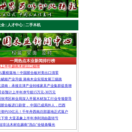
大全
|
人才中心
|
二手木机