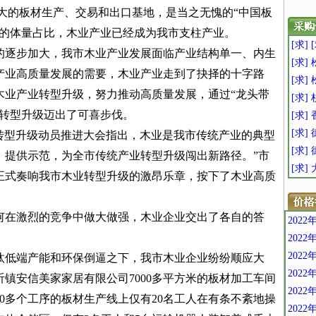
大的板材生产、交易和出口基地，是当之无愧的“中国板
前的体量占比，木业产业已经成为我市支柱产业。
[求]
的逐步加大，我市木业产业发展面临产业结构单一、内生
[求]
产业高质量发展的需要，木业产业走到了抉择的十字路
[求]
木业产业转型升级，努力推动高质量发展，通过“龙头带
[求]
业转型升级迈出了可喜步伐。
[求]
[求
产业转型升级动员推进大会指出，木业是我市传统产业的典型
[求
、提供示范，为全市传统产业转型升级闯出新路径。”市
[求
正式奏响我市木业转型升级的激昂乐章，按下了木业高质
何在激烈的竞争中做大做强，木业企业交出了各自的答
202
202
202
汰低端产能和环保倒逼之下，我市木业企业纷纷顺应大
202
镇安信美家家居有限公司7000多平方米的板材加工车间
202
0多个工序的板材生产线上仅有20名工人在有条不紊地操
202