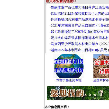
相关木业新闻链接>>
·
鲁丽木业**百亿重大项目落户江西安福
·
盐田港区21日起仅接收ETB-4天内的
·
纤维板等综合利用产品退税比例提至90
·
2021年河南家具产品出口86亿元 增长3
·
印尼政府撤销了300万公顷的森林许可
·
汤加火山爆发致多国海港海水倒灌木材
·
马来西亚沙巴取消木材出口禁令
(2022/
·
越南2022年木制品出口目标160亿美元
(
木材价格走势专栏
全国木材市
木业信息网声明：