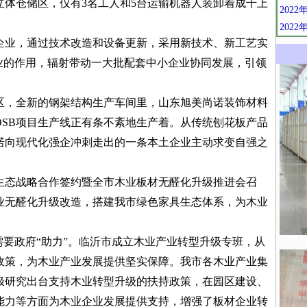
能立体仓储区，仅有3名工人和5台运输机器人装卸着成千上
202
202
企业，通过技术改造和设备更新，采用新技术、新工艺实
业的作用，辐射带动一大批配套中小企业协同发展，引领
区，全新的钢架结构生产车间里，山东旭美尚诺装饰材料
OSB项目生产线正有条不紊地生产着。从传统刨花板产品
诺向现代化强企冲刺走出的一条本土企业主动求变自强之
万华生态战略合作签约暨全市木业板材无醛化升级推进会召
业无醛化升级改造，搭建我市绿色家具生态体系，为木业
需要政府“助力”。临沂市成立木业产业转型升级专班，从
展政策，为木业产业发展提供坚实保障。我市各木业产业集
极研究出台支持木业转型升级的扶持政策，在园区建设、
能力等方面为木业企业发展提供支持，增强了板材企业转