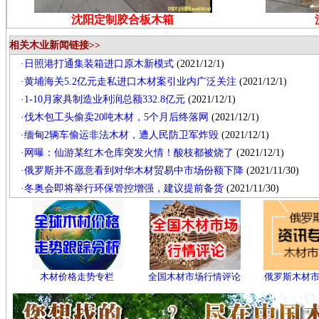
沈阳定制胶合板木箱
相关木业新闻链接>>
·
日照港打通集装箱进口原木新模式
(2021/12/1)
·
黄埔海关5.2亿元走私进口木材案引业内广泛关注
(2021/12/1)
·
1-10月家具制造业利润总额332.8亿元
(2021/12/1)
·
伐木包工头偷卖20吨木材，5个月后终落网
(2021/12/1)
·
缅甸2辆车偷运非法木材，遭人民防卫军炸毁
(2021/12/1)
·
网曝：仙游某红木仓库突发火情！酸枝都被烧了
(2021/12/1)
·
俄罗斯并不愿意看到对华木材贸易中市场份额下降
(2021/11/30)
·
冬奥会即将举行环保管控增强，建议提前备货
(2021/11/30)
木材价格走势专栏
全国木材市场行情评论
俄罗斯木材