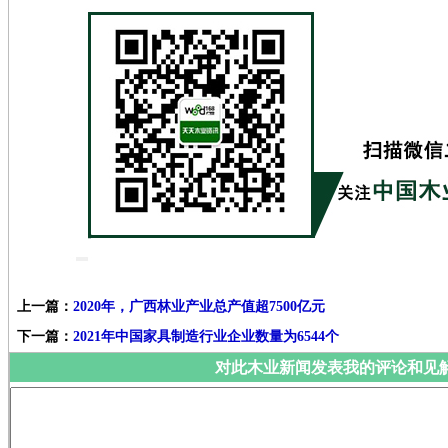
上一篇：
2020年，广西林业产业总产值超7500亿元
下一篇：
2021年中国家具制造行业企业数量为6544个
对此木业新闻发表我的评论和见