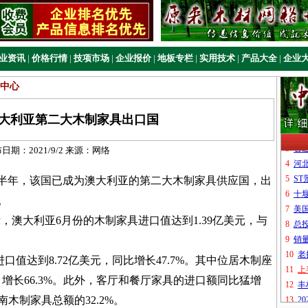
业资讯
|
价格行情
|
技项市场
|
企业报价
|
地板专栏
|
实用技术
|
产品大全
|
企业
中心
大利亚第二大木制家具出口国
布日期：
2021/9/2
来源：
网络
年，该国已成为澳大利亚的第二大木制家具供应国，出
。
，澳大利亚6月份的木制家具进口值达到1.39亿美元，与
值达到8.72亿美元，同比增长47.7%。其中位居木制座
，增长66.3%。此外，客厅和餐厅家具的进口额同比猛增
越南木制家具总额的32.2%。