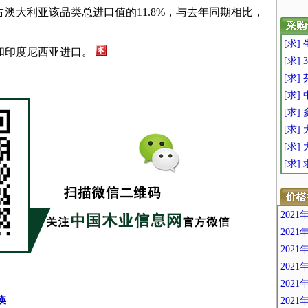
澳大利亚该品类总进口值的11.8%，与去年同期相比，
[求]
和印度尼西亚进口。
[求]
[求]
[求]
[求]
[求] 
[求
[求]
202
202
202
202
202
痪
202