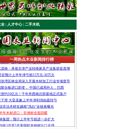
大全
|
人才中心
|
二手木机