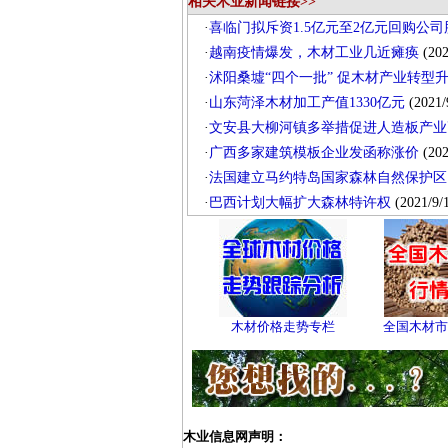
相关木业新闻链接>>
·
喜临门拟斥资1.5亿元至2亿元回购公司
·
越南疫情爆发，木材工业几近瘫痪
(202
·
沭阳桑墟“四个一批” 促木材产业转型
·
山东菏泽木材加工产值1330亿元
(2021/
·
文安县大柳河镇多举措促进人造板产业
·
广西多家建筑模板企业发函称涨价
(202
·
法国建立马约特岛国家森林自然保护区
·
巴西计划大幅扩大森林特许权
(2021/9/
木材价格走势专栏
全国木材市
木业信息网声明：