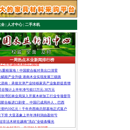
大全
|
人才中心
|
二手木机