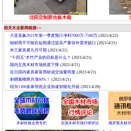
沈阳定制胶合板木箱
相关木业新闻链接>>
·
大亚圣象2021年第一季度预计净利7000万-7500万
(2021/4/22)
·
锯材商不可能在短期通过提高产量弥补需求缺口
(2021/4/21)
·
米兰家具展九月可期
(2021/4/21)
·
“十四五”木竹产业的目标是什么？
(2021/4/21)
·
国内北美木材市场热度下降
(2021/4/21)
·
近日国内家具家装用材成交缩量明显
(2021/4/21)
·
刺猬紫檀两月涨60%！
(2021/4/21)
·
绍兴1300多家传统企业加速智能化升级
(2021/4/20)
木材价格走势专栏
全国木材市场行情评论
俄罗斯木材