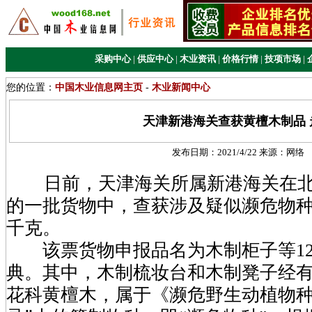
采购中心
|
供应中心
|
木业资讯
|
价格行情
|
技项市场
|
您的位置：
中国木业信息网主页
-
木业新闻中心
天津新港海关查获黄檀木制品 
发布日期：
2021/4/22
来源：
网络
日前，天津海关所属新港海关在北
的一批货物中，查获涉及疑似濒危物种黄檀
千克。
该票货物申报品名为木制柜子等12
典。其中，木制梳妆台和木制凳子经
花科黄檀木，属于《濒危野生动植物