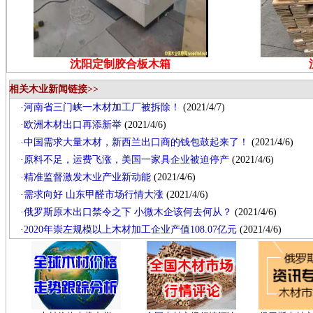
沈阳定制胶合板木箱
相关木业新闻链接>>
·
河南省三门峡一木材加工厂被拆除！
(2021/4/7)
·
欧洲木材出口再添新举
(2021/4/6)
·
中国需求大量木材，新西兰出口商的钱包鼓起来了！
(2021/4/6)
·
原料不足，运费飞涨，美国一家具企业被迫停产
(2021/4/6)
·
精准监督激发木业产业新动能
(2021/4/6)
·
需求向好 山东甲醛市场行情大涨
(2021/4/6)
·
俄罗斯原木出口禁令之下 小微木企该何去何从？
(2021/4/6)
·
2020年崇左规模以上木材加工企业产值108.07亿元
(2021/4/6)