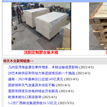
沈阳定制胶合板木箱
相关木业新闻链接>>
·
几内亚湾海盗袭击事件增多，木材运输或受影响
(2021/4/1)
·
沙巴木材供应和劳动力将是疫情后的一个挑战
(2021/4/1)
·
越南：2021年森林出口总值145亿美元
(2021/4/1)
·
因疫情和天气加蓬原木供应不畅
(2021/4/1)
·
墨西哥阔变豆价格持续走升创新高
(2021/4/1)
·
欧洲木材出口再添新举
(2021/4/1)
·
1-2月广西林业集团营收16.53亿元
(2021/3/31)