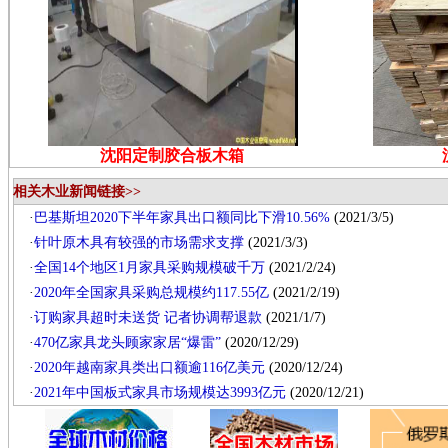
沈阳定制胶合板木箱
相关木业新闻链接>>
·
巴基斯坦2020下半年家具出口额同比下滑10.56%
(2021/3/5)
·
针叶原木具有较强的市场需求支撑
(2021/3/3)
·
全国14个地区1月家具采购规模破千万
(2021/2/24)
·
2020年全国家具采购总规模约117.55亿
(2021/2/19)
·
订购家具超时未送货 记者协调帮退款
(2021/1/7)
·
470亿家具龙头顾家家居“爆雷”
(2020/12/29)
·
2020年越南家具类出口额逾116亿美元
(2020/12/24)
·
2021年中国板式家具市场规模达3993亿元
(2020/12/21)