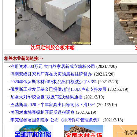
沈阳定制胶合板木箱
相关木业新闻链接>>
·
注册资本300万元 大自然家居新成立墙板公司
(2021/2/20)
·
湖南双峰县家具厂存在火灾隐患被挂牌督办
(2021/2/20)
·
2020年俄罗斯木材和纸制品出口额减少了3.3%
(2021/2/20)
·
俄罗斯工业发展基金已提供超过130亿卢布支持发展
(2021/2/19)
·
加拿大对华胶合板“双反”裁决结果通报
(2021/2/19)
·
巴基斯坦2020下半年家具出口额同比下滑15%
(2021/2/19)
·
美国对柬埔寨橱柜开展反避税调查
(2021/2/19)
·
李克强签署国务院令 公布《排污许可管理条例》
(2021/2/18)