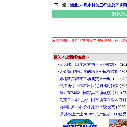
下一篇：
浦北1-7月木材加工行业总产值同比
对此木
发布需知：请遵守中国境内法律法规，评论通
相关木业新闻链接>>
·
三大陆运口岸木材销售亏损成常态
(202
·
太仓镇江等口岸的辐射松库存过剩
(202
·
柬埔寨黑酸枝市场成交量一般
(2020/7/
·
俄罗斯停止木材出口定期临时报关
(202
·
预计2024年中国家具市场规模将达到78
·
乌克兰木材进入中国市场存在以次充好
·
雨季以来木材价格处于平稳状态
(2020/
·
深圳林业产业2019年总产值超1000亿元