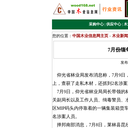
采购中心
|
供应中心
|
木
您的位置：
中国木业信息网主页
-
木业新闻
7月份缅
发布
仰光省林业局发布消息称，7月9日，
上，查获了走私木材，还抓到2名涉
7月9日，仰光省林业局局长带领的
关副局长以及工作人员、缉毒警员、
区MIP码头内停靠着的一辆集装箱货
名涉案人员。
掸邦南部消息，7月8日，莱林县昆