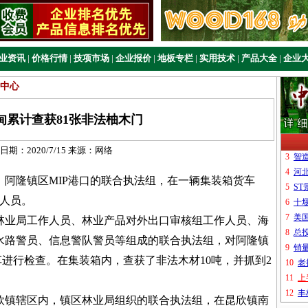
业资讯
|
价格行情
|
技项市场
|
企业报价
|
地板专栏
|
实用技术
|
产品大全
|
企业
中心
甸累计查获81张非法柚木门
日期：
2020/7/15
来源：
网络
阿隆镇区MIP港口的联合执法组，在一辆集装箱货车
案人员。
林业局工作人员、林业产品对外出口审核组工作人员、海
水路警员、信息警队警员等组成的联合执法组，对阿隆镇
车进行检查。在集装箱内，查获了非法木材10吨，并抓到2
欣镇辖区内，镇区林业局组织的联合执法组，在昆欣镇南