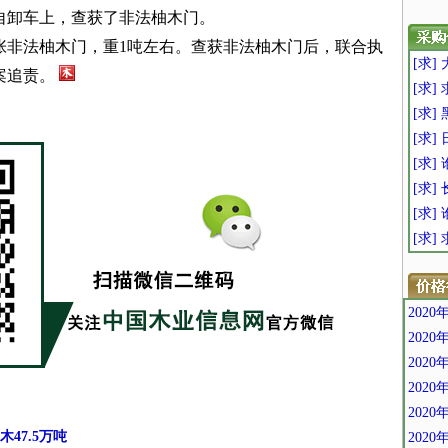
自卸车上，查获了非法柚木门。
张非法柚木门，重1吨左右。查获非法柚木门后，联合执
[求]
案追责。
[求] 
[求]
[求]
[求
[求]
[求]
[求]
202
202
202
202
202
47.5万吨
202