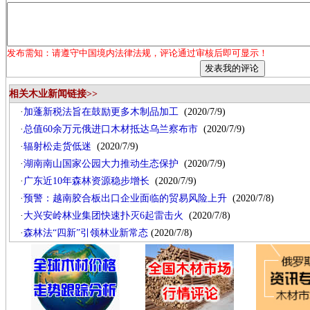
发布需知：请遵守中国境内法律法规，评论通过审核后即可显示！
相关木业新闻链接>>
·
加蓬新税法旨在鼓励更多木制品加工
(2020/7/9)
·
总值60余万元俄进口木材抵达乌兰察布市
(2020/7/9)
·
辐射松走货低迷
(2020/7/9)
·
湖南南山国家公园大力推动生态保护
(2020/7/9)
·
广东近10年森林资源稳步增长
(2020/7/9)
·
预警：越南胶合板出口企业面临的贸易风险上升
(2020/7/8)
·
大兴安岭林业集团快速扑灭6起雷击火
(2020/7/8)
·
森林法“四新”引领林业新常态
(2020/7/8)