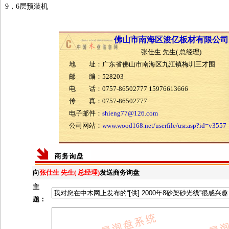
9，6层预装机
佛山市南海区浚亿板材有限公司
张仕生 先生( 总经理)
地 址：广东省佛山市南海区九江镇梅圳三才围
邮 编：528203
电 话：0757-86502777 15976613666
传 真：0757-86502777
电子邮件：
shieng77@126.com
公司网站：
www.wood168.net/userfile/usr.asp?id=v3557
向
张仕生 先生( 总经理)
发送商务询盘
主
题：