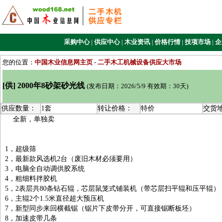
采购中心
|
供应中心
|
木业资讯
|
价格行情
|
技项市场
|
企
您的位置：
中国木业信息网主页
-
二手木工机械设备供应大市场
[供] 2000年8砂架砂光线
(发布日期：2026/5/9 有效期：30天)
供应数量：
1套
转让价格：
特价
交货
全新，单独卖
1，超级筛
2，最新款风选机2台（废旧木材必须要用）
3，电脑全自动调供胶系统
4，粗细料拌胶机
5，2表层共80条钻石辊，芯层鼠笼式铺装机（带芯层扫平辊和压平辊）
6，主辊2个1.5米直径超大预压机
7，新型同步来回横截锯（锯片下皮带分开，可直接锯断板坯）
8，加速皮带几条