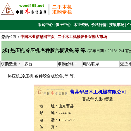
采购中心
|
供应中心
|
木业资讯
|
价格行情
|
技项市场
|
企
您的位置：
中国木业信息网主页
-
二手木工机械设备采购大市场
[求] 热压机,冷压机,各种胶合板设备,等 等.
(发布日期：2018/12/4 
求购数量：
多台
求购价格：
电话联系
交货
热压机,冷压机,各种胶合板设备,等 等.
曹县华昌木工机械有限公司
张战华 先生( 经理)
地 址：山东曹县
邮 编：274404
电 话：13326217111
传 真：