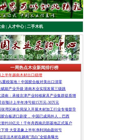
大全
|
人才中心
|
二手木机