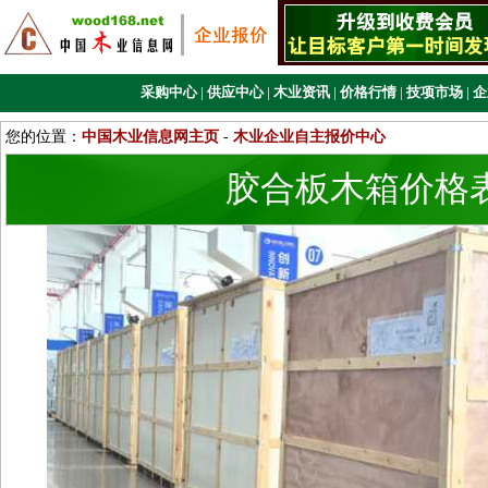
采购中心
|
供应中心
|
木业资讯
|
价格行情
|
技项市场
|
企
您的位置：
中国木业信息网主页
-
木业企业自主报价中心
胶合板木箱价格