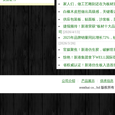
家人们，做工艺雕刻还在为板材
白橡木皮想做出高级感，关键看
供应包装板，贴面板，沙发板，
捷报频传！新港荣获“板材十大品
司
[2026/4/13]
2025年品牌销量同比增长72
[2026/3/26]
官媒聚焦！新港仿生胶，破解世界
惊艳！新港集团拿下WELL国际
省权威认证！新港仿生板入选首批
公司介绍
|
产品展示
|
供求信息
remthai co., ltd 版权所有