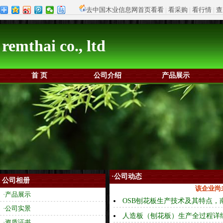
去中国木业信息网首页看看
|
看采购
|
看行情
|
查
remthai co., ltd
首 页
公司介绍
产品展示
·公司动态
公司相册
该企业尚
·产品展示
OSB刨花板生产技术及其特点，
·公司实景
人造板（刨花板）生产全过程详
·资质证书