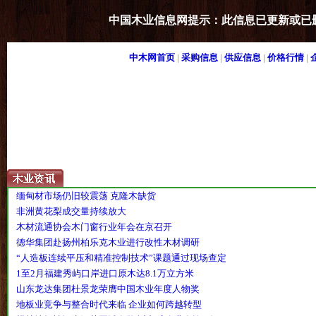
中国木业信息网提示：此信息已更新或已
中木网首页
|
采购信息
|
供应信息
|
价格行情
|
缅甸材市场仍旧较震荡 克隆木缺货
非洲黄花梨成交量持续放大
木材流通协会木门窗行业年会在京召开
德华集团赴扬州柏乐克木业进行改性木材调研
“人造板连续平压和精准控制技术”课题通过现场查定
1至2月福建秀屿口岸进口原木达8.1万立方米
山东龙达集团杜景龙荣膺中国木业年度人物奖
地板业竞争与整合时代来临 企业如何跨越转型