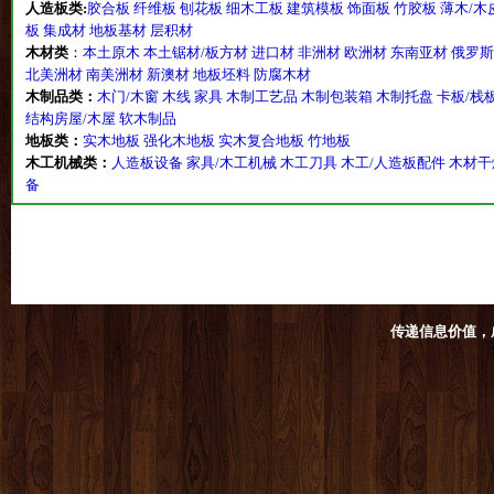
人造板类:
胶合板
纤维板
刨花板
细木工板
建筑模板
饰面板
竹胶板
薄木/木
板
集成材
地板基材
层积材
木材类
：
本土原木
本土锯材/板方材
进口材
非洲材
欧洲材
东南亚材
俄罗斯
北美洲材
南美洲材
新澳材
地板坯料
防腐木材
木制品类：
木门/木窗
木线
家具
木制工艺品
木制包装箱
木制托盘
卡板/栈
结构房屋/木屋
软木制品
地板类：
实木地板
强化木地板
实木复合地板
竹地板
木工机械类：
人造板设备
家具/木工机械
木工刀具
木工/人造板配件
木材干
备
传递信息价值，